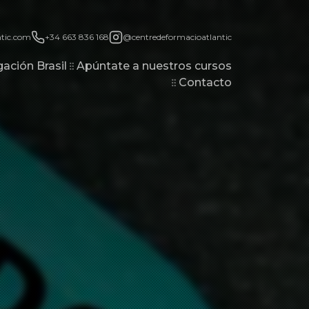
ntic.com
+34 663 836 168
@centredeformacioatlantic
ación Brasil
Apúntate a nuestros cursos
Contacto