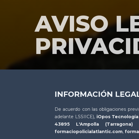
AVISO L
PRIVACI
INFORMACIÓN LEGAL
De acuerdo con las obligaciones previ
adelante LSSIICE),
iOpos Tecnología 
43895 L'Ampolla (Tarragona)
y 
formaciopolicialatlantic.com
,
formac